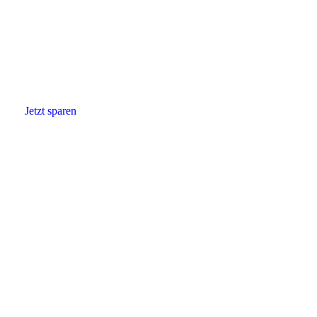
Strom & Gas
vergleichen!
Sparen Sie Zeit und Geld
mit den besten
Energieoptionen!
Jetzt sparen