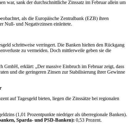
n war, sank der durchschnittliche Zinssatz im Februar allein um
beobachtet, als die Europäische Zentralbank (EZB) ihren
r Null- und Negativzinsen einleitete.
esgeld schrittweise verringert. Die Banken hielten den Rückgang
nverluste zu vermeiden. Doch mittlerweile geben sie die
ch GmbH, erklärt: „Der massive Einbruch im Februar zeigt, dass
en und die geringeren Zinsen zur Stabilisierung ihrer Gewinne
r
ent auf Tagesgeld bieten, liegen die Zinssätze bei regionalen
eldzins (1,01 Prozentpunkte niedriger als überregionale Banken).
nbanken, Sparda- und PSD-Banken):
0,53 Prozent.