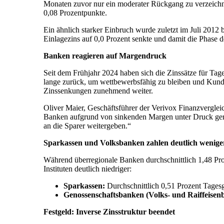
Monaten zuvor nur ein moderater Rückgang zu verzeichne
0,08 Prozentpunkte.
Ein ähnlich starker Einbruch wurde zuletzt im Juli 2012 
Einlagezins auf 0,0 Prozent senkte und damit die Phase de
Banken reagieren auf Margendruck
Seit dem Frühjahr 2024 haben sich die Zinssätze für Tag
lange zurück, um wettbewerbsfähig zu bleiben und Kunde
Zinssenkungen zunehmend weiter.
Oliver Maier, Geschäftsführer der Verivox Finanzverglei
Banken aufgrund von sinkenden Margen unter Druck gerat
an die Sparer weitergeben.“
Sparkassen und Volksbanken zahlen deutlich wenige
Während überregionale Banken durchschnittlich 1,48 Proz
Instituten deutlich niedriger:
Sparkassen:
Durchschnittlich 0,51 Prozent Tagesg
Genossenschaftsbanken (Volks- und Raiffeise
Festgeld: Inverse Zinsstruktur beendet