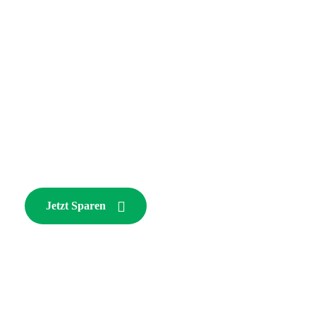
Strom & Gas
vergleichen!
Sparen Sie Zeit und Geld
mit den besten
Energieoptionen!
Jetzt Sparen