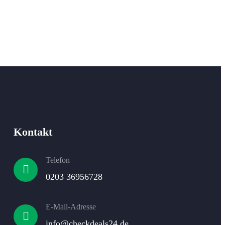
Kontakt
Telefon
0203 36956728
E-Mail-Adresse​
info@checkdeals24.de