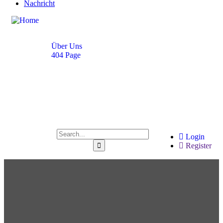
Nachricht
Pages
Über Uns
404 Page
User Dashboard
Crowdfunding Single
Bookmark
Profile
Events List
Events Month
Login
Register