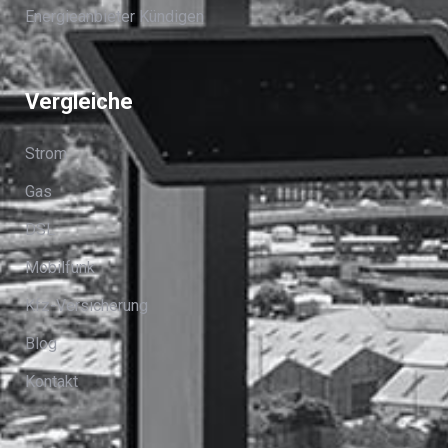
Energieanbieter Kündigen
Vergleiche
Strom
Gas
DSL
Mobilfunk
Kfz-Versicherung
Blog
Kontakt