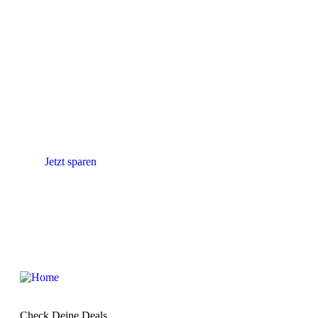
Strom & Gas
vergleichen!
Sparen Sie Zeit und Geld
mit den besten
Energieoptionen!
Jetzt sparen
Check Deine Deals…